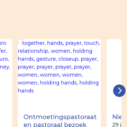
n
Ontmoetingspastoraat
Nieu
en pastoraal bezoek
29 ju