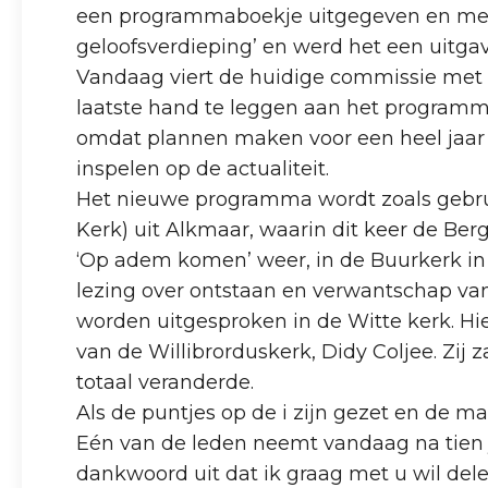
een programmaboekje uitgegeven en met de
geloofsverdieping’ en werd het een uit
Vandaag viert de huidige commissie met e
laatste hand te leggen aan het programm
omdat plannen maken voor een heel jaar to
inspelen op de actualiteit.
Het nieuwe programma wordt zoals gebrui
Kerk) uit Alkmaar, waarin dit keer de Ber
‘Op adem komen’ weer, in de Buurkerk in
lezing over ontstaan en verwantschap van
worden uitgesproken in de Witte kerk. H
van de Willibrorduskerk, Didy Coljee. Zij 
totaal veranderde.
Als de puntjes op de i zijn gezet en de ma
Eén van de leden neemt vandaag na tien ja
dankwoord uit dat ik graag met u wil dele