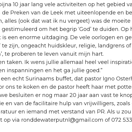
ijna 10 jaar lang vele activiteiten op het gebied v
e Preken van de Leek met uiteenlopende en bevlo
 alles (ook dat wat ik nu vergeet) was de moeite 
gestimuleerd om het begrip ‘God’ te duiden. Op 
 is een enorme uitdaging. De vele oorlogen en ges
e zijn, ongeacht huidskleur, religie, landgrens of 
, te proberen te leven vanuit mijn hart.
n taken. Ik wens jullie allemaal heel veel inspirat
en inspanningen en het ga jullie goed.”
 een echt Surinaams buffet, dat pastor Igno Oster
 ons te koken en de pastor heeft haar met potten
 we besluiten er nog maar 20 jaar aan vast te kno
n van de facilitaire hulp van vrijwilligers, zoal
aratuur en iemand met verstand van PR. Als u zou
t op via ronddewaterputnl@gmail.com of 072 53