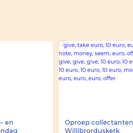
- en
Oproep collectante
ondag
Willibrorduskerk