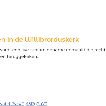
en in de Willibrorduskerk
 wordt een live-stream opname gemaakt die rechts
den teruggekeken.
/watch?v=XBj45Rg2aY0