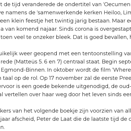
 tijd veranderede de ondertitel van ‘Oecumenisch 
gave namens de ‘samenwerkende kerken Heiloo, L
en klein feestje het twintig jarig bestaan. Maar
a van komend najaar. Sinds corona is overgesta
en veel te onzeker bleek. Dat is goed bevallen, he
kelijk weer geopend met een tentoonstelling va
grede (Matteüs 5. 6 en 7) centraal staat. Begin s
 Egmond-Binnen. In oktober wordt de film ‘Where
 taal op de rol. Op 17 november zal de eerste Pre
iervoor is een goede bekende uitgenodigd, de ou
zal vertellen over haar weg door het leven sinds e
kers van het volgende boekje zijn voorzien van alle
ar afscheid, Peter de Laat die de laatste tijd de 
n.