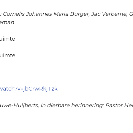
g: Cornelis Johannes Maria Burger, Jac Verberne, 
geman
ruimte
ruimte
/watch?v=jbCrwRkjTzk
e-Huijberts, In dierbare herinnering: Pastor H