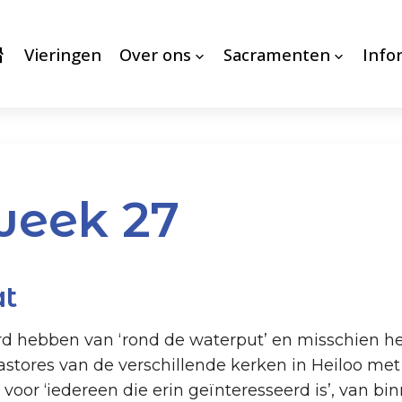
Vieringen
Over ons
Sacramenten
Info
week 27
at
rd hebben van ‘rond de waterput’ en misschien 
stores van de verschillende kerken in Heiloo met 
oor ‘iedereen die erin geïnteresseerd is’, van bin