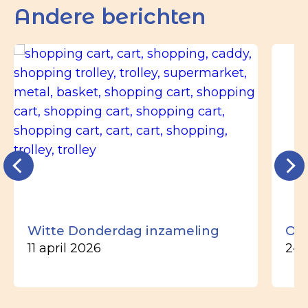
Andere berichten
Witte Donderdag inzameling
Ou
11 april 2026
24 