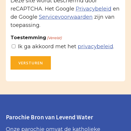
Deze site wordt beschermd door
reCAPTCHA. Het Google
Privacybeleid
en
de Google
Servicevoorwaarden
zijn van
toepassing.
Toestemming
(Vereist)
Ik ga akkoord met het
privacybeleid
.
VERSTUREN
Parochie Bron van Levend Water
Onze parochie omvat de katholieke