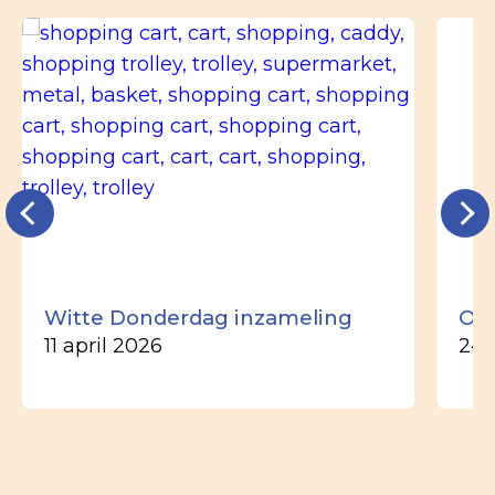
Witte Donderdag inzameling
Ou
11 april 2026
24 