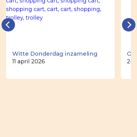
Witte Donderdag inzameling
Ou
11 april 2026
24 