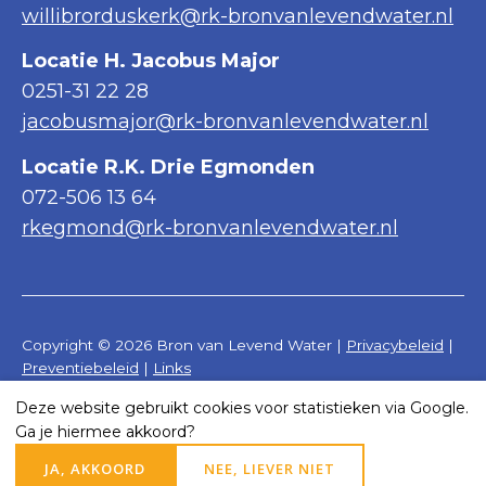
willibrorduskerk@rk-bronvanlevendwater.nl
Locatie H. Jacobus Major
0251-31 22 28
jacobusmajor@rk-bronvanlevendwater.nl
Locatie R.K. Drie Egmonden
072-506 13 64
rkegmond@rk-bronvanlevendwater.nl
Copyright © 2026 Bron van Levend Water |
Privacybeleid
|
Preventiebeleid
|
Links
Deze website gebruikt cookies voor statistieken via Google.
Realisatie website door:
Webheld.nl
Ga je hiermee akkoord?
JA, AKKOORD
NEE, LIEVER NIET