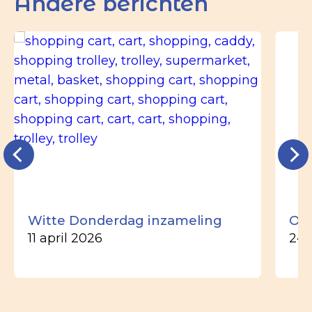
Andere berichten
Witte Donderdag inzameling
Ou
11 april 2026
24 