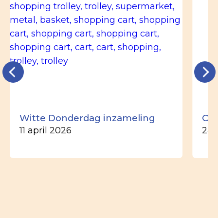
Witte Donderdag inzameling
Ou
11 april 2026
24 