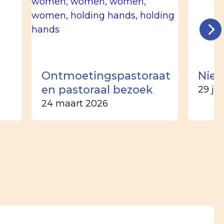
n
Ontmoetingspastoraat
Nieu
en pastoraal bezoek
29 ju
24 maart 2026