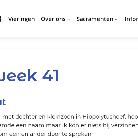
Vieringen
Over ons
Sacramenten
Info
week 41
at
et dochter en kleinzoon in Hippolytushoef, hoor
mde een naam maar ik kon er niets bij verzinnen.
m een en ander door te spreken.