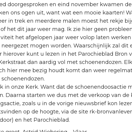
 goed doorgesproken en eind november kwamen de
eken ons ogen uit, want wat een mooie kaarten! W
eer in trek en meerdere malen moest het rekje bi
f het dit jaar weer mag. Ik zie hier geen problee
teit het afgelopen jaar weer volop laten werken
 neergezet mogen worden. Waarschijnlijk zal dit
hierover kunt u lezen in het Parochieblad Bron 
Kerkstraat dan aardig vol met schoenendozen. Elk 
ch hier mee bezig houdt komt dan weer regelmatig
de schoenendozen.
in onze Kerk. Want dat de schoenendoosactie me
n. Daarna starten we dus met de verkoop van de 
actie, zoals u in de vorige nieuwsbrief kon lezen
vinden op de hoogte, via de site rk-bronvanlevend
door) en het Parochieblad.