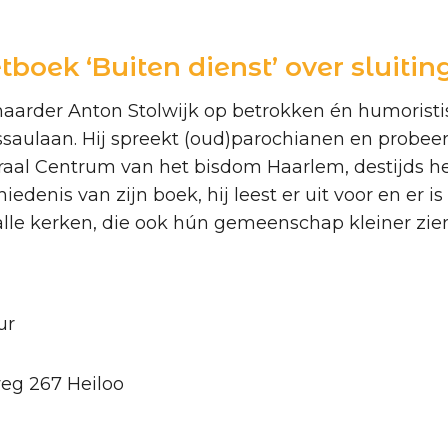
boek ‘Buiten dienst’ over sluiti
lkmaarder Anton Stolwijk op betrokken én humoristi
saulaan. Hij spreekt (oud)parochianen en probeert
aal Centrum van het bisdom Haarlem, destijds he
iedenis van zijn boek, hij leest er uit voor en er 
alle kerken, die ook hún gemeenschap kleiner zie
ur
weg 267 Heiloo