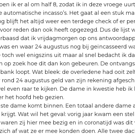
n ik er al om half 8, zodat ik in deze vroege uurt
 automatische incasso’s. Het gaat al een stuk ma
lijft het altijd weer een terdege check of er per
 voor reden dan ook heeft opgezegd. Dus de lijst 
verbaasd dat ik vrijdagmorgen op ons antwoordap
was en waar 24 augustus nog bij geïncasseerd was 
och wel enigszins uit maar al snel bedacht ik d
en op zoek hoe dit dan kon gebeuren. De ontvan
 bank loopt. Wat bleek: de overledene had ooit zel
er rond 24 augustus geld van zijn rekening afgesc
l even raar te kijken. De dame in kwestie heb ik hi
ver het hoofd heb gezien.
ste dame komt binnen. Een totaal andere dame al
krijgt. Wat wil het geval: vorig jaar kwam een st
waren zij hier mee bezig en in coronatijd was dit 
 zich af wat ze er mee konden doen. Alle twee dac