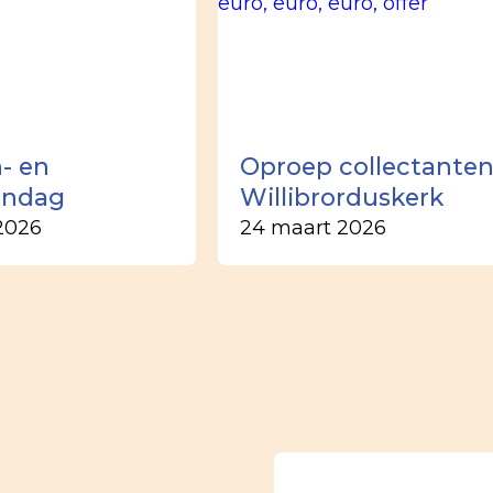
- en
Oproep collectante
ondag
Willibrorduskerk
2026
24 maart 2026