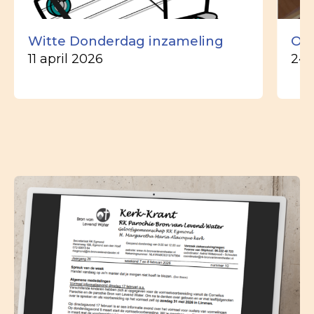
Witte Donderdag inzameling
Ou
11 april 2026
24 