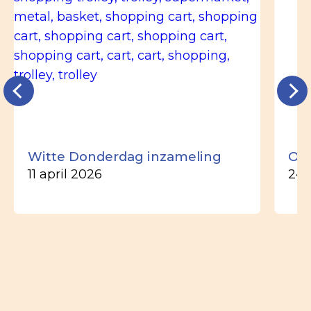
Witte Donderdag inzameling
Ou
11 april 2026
24 