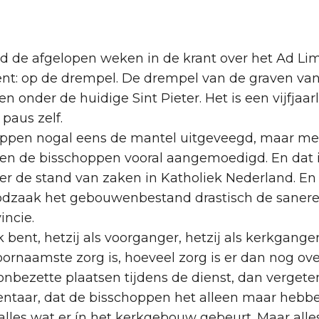
lgd de afgelopen weken in de krant over het Ad L
t: op de drempel. De drempel van de graven van
n onder de huidige Sint Pieter. Het is een vijfjaa
paus zelf.
pen nogal eens de mantel uitgeveegd, maar met 
n de bisschoppen vooral aangemoedigd. En dat i
ver de stand van zaken in Katholiek Nederland. En
odzaak het gebouwenbestand drastisch de saneren
incie.
rk bent, hetzij als voorganger, hetzij als kerkgang
 voornaamste zorg is, hoeveel zorg is er dan nog ov
nbezette plaatsen tijdens de dienst, dan vergete
entaar, dat de bisschoppen het alleen maar hebbe
 alles wat er ín het kerkgebouw gebeurt. Maar all