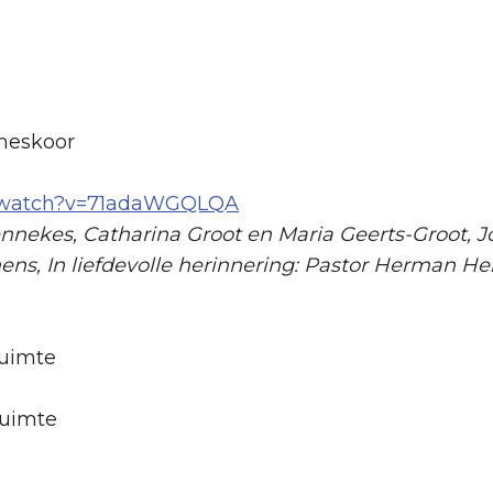
meskoor
m/watch?v=71adaWGQLQA
nnekes, Catharina Groot en Maria Geerts-Groot,
mens, In liefdevolle herinnering: Pastor Herman He
ruimte
ruimte