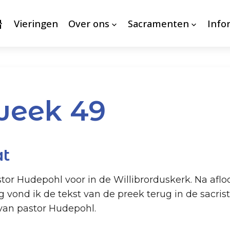
Vieringen
Over ons
Sacramenten
Info
week 49
at
tor Hudepohl voor in de Willibrorduskerk. Na aflo
vond ik de tekst van de preek terug in de sacrist
an pastor Hudepohl.