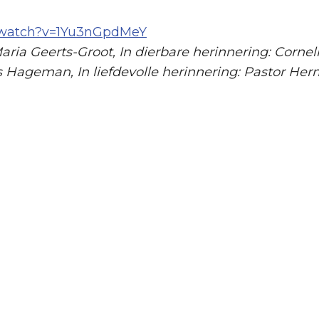
/watch?v=1Yu3nGpdMeY
ria Geerts-Groot, In dierbare herinnering: Corneli
s Hageman, In liefdevolle herinnering: Pastor Her