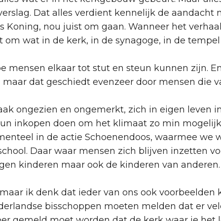
rslag. Dat alles verdient kennelijk de aandacht ni
s Koning, nou juist om gaan. Wanneer het verhaal
t om wat in de kerk, in de synagoge, in de tempel 
mensen elkaar tot stut en steun kunnen zijn. En
maar dat geschiedt evenzeer door mensen die va
aak ongezien en ongemerkt, zich in eigen leven i
hun inkopen doen om het klimaat zo min mogelijk 
omenteel in de actie Schoenendoos, waarmee we wi
school. Daar waar mensen zich blijven inzetten vo
igen kinderen maar ook de kinderen van anderen. W
, maar ik denk dat ieder van ons ook voorbeelden
 Nederlandse bisschoppen moeten melden dat er v
anneer gemeld moet worden dat de kerk waar je het