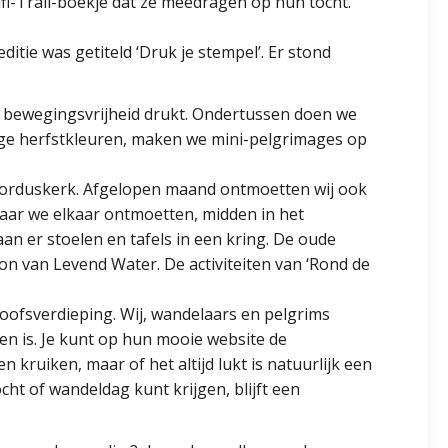
fi-Trail-boekje dat ze meedragen op hun tocht.
ditie was getiteld ‘Druk je stempel’. Er stond
e bewegingsvrijheid drukt. Ondertussen doen we
ige herfstkleuren, maken we mini-pelgrimages op
ibrorduskerk. Afgelopen maand ontmoetten wij ook
 waar we elkaar ontmoetten, midden in het
an er stoelen en tafels in een kring. De oude
n van Levend Water. De activiteiten van ‘Rond de
loofsverdieping. Wij, wandelaars en pelgrims
pen is. Je kunt op hun mooie website de
 kruiken, maar of het altijd lukt is natuurlijk een
ht of wandeldag kunt krijgen, blijft een