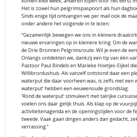
komen elke week, anderen lopen voor het eerst mee
Het is zowel hun pelgrimspaspoort als hun dagbo
Sinds enige tijd ontvangen we per mail ook de maand
onder andere het volgende in te lezen:
“Gezamenlijk bewegen we ons in kleinere draaicir
nieuwe ervaringen op in kleinere kring. Om de w
de Drie Bronnen Pelgrimsroute. Wil je even de ee
Onlangs ontdekten we, dankzij een tip van één van
Pastoor Paul Bindels en Marieke Hoetjes-Eijkel die
Willibrordushuis. Als vanzelf ontstond daar een pl
waterput die daar voorheen was, is zelfs met een
waterput’ hebben een eeuwenoude grondslag.
‘Rond de waterput’ stimuleert met talrijke cursuss
voelen ons daar gelijk thuis. Als klap op de vuurp
activiteitenagenda en de openingstijden voor de fel
tweede. Vaak gaan dingen anders dan gedacht, zeke
verrassing.”