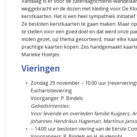
Vandaag is er voor de zaterdagochtend-wandelaars
weggebracht en de dozen met kleding voor De Kloo
kerstkaarten. Het is een heel sympathiek initiatie
Ze besloten kerstkaarten te gaan maken. Maar op
te stellen voor een goed doel en dat werd onze par
molen gezet, op thema gesorteerd, maar elke kaa
prachtige kaarten kopen. Zes handgemaakt kaarten 
Marieke Hoetjes
Vieringen
Zondag 29 november – 10.00 uur (reservering
Eucharistieviering
Voorganger: P. Bindels
Gebedsintenties:
Voor levende en overleden familie Kuijpers, 
Johannes Hendrikus Hageman, Martinus Jansse
– 14.00 uur besloten viering van de Eerste C
Voorgangers: P. Bindels en H. Hudepohl