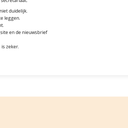
 secretariaat.
et duidelijk.
te leggen.
t.
site en de nieuwsbrief
is zeker.