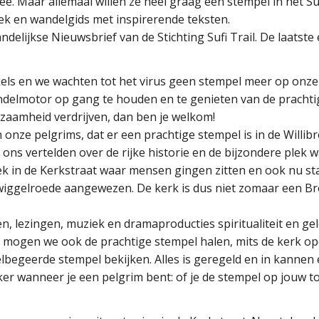
. Maar allemaal willen ze heel graag een stempel in het Su
ek en wandelgids met inspirerende teksten.
elijkse Nieuwsbrief van de Stichting Sufi Trail. De laatste e
kels en we wachten tot het virus geen stempel meer op onz
andelmotor op gang te houden en te genieten van de pracht
nzaamheid verdrijven, dan ben je welkom!
 onze pelgrims, dat er een prachtige stempel is in de Will
 ons vertelden over de rijke historie en de bijzondere plek
ek in de Kerkstraat waar mensen gingen zitten en ook nu sta
 wiggelroede aangewezen. De kerk is dus niet zomaar een Bro
en, lezingen, muziek en dramaproducties spiritualiteit en ge
ijl mogen we ook de prachtige stempel halen, mits de kerk o
begeerde stempel bekijken. Alles is geregeld en in kannen en
r wanneer je een pelgrim bent: of je de stempel op jouw toc