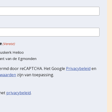
e
(Vereist)
duskerk Heiloo
rant van de Egmonden
hermd door reCAPTCHA. Het Google
Privacybeleid
en
rwaarden
zijn van toepassing.
 het
privacybeleid
.