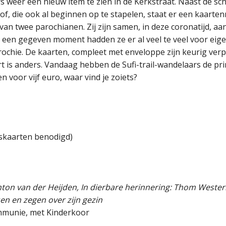
 weer een nieuw item te zien in de Kerkstraat. Naast de s
f, die ook al beginnen op te stapelen, staat er een kaarte
f van twee parochianen. Zij zijn samen, in deze coronatijd, 
 een gegeven moment hadden ze er al veel te veel voor eig
ochie. De kaarten, compleet met enveloppe zijn keurig verpak
rt is anders. Vandaag hebben de Sufi-trail-wandelaars de 
voor vijf euro, waar vind je zoiets?
skaarten benodigd)
Anton van der Heijden, In dierbare herinnering: Thom Weste
n en zegen over zijn gezin
ommunie, met Kinderkoor