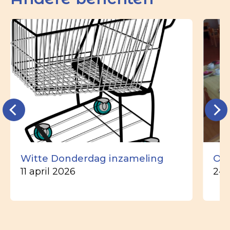
Witte Donderdag inzameling
Ou
11 april 2026
24 