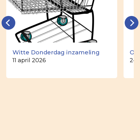
Witte Donderdag inzameling
Ou
11 april 2026
24 