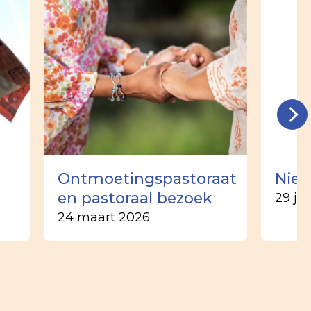
n
Ontmoetingspastoraat
Nieu
en pastoraal bezoek
29 ju
24 maart 2026