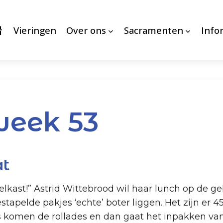
Vieringen
Over ons
Sacramenten
Info
week 53
at
elkast!” Astrid Wittebrood wil haar lunch op de ge
tapelde pakjes ‘echte’ boter liggen. Het zijn er 4
s komen de rollades en dan gaat het inpakken van