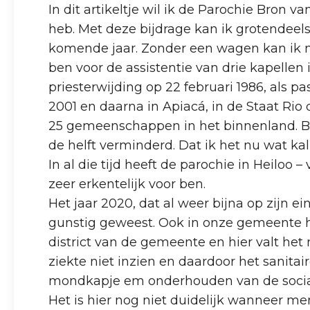
In dit artikeltje wil ik de Parochie Bron 
heb. Met deze bijdrage kan ik grotendee
komende jaar. Zonder een wagen kan ik mij
ben voor de assistentie van drie kapellen 
priesterwijding op 22 februari 1986, als p
2001 en daarna in Apiacá, in de Staat Rio 
25 gemeenschappen in het binnenland. Bi
de helft verminderd. Dat ik het nu wat k
In al die tijd heeft de parochie in Heiloo –
zeer erkentelijk voor ben.
Het jaar 2020, dat al weer bijna op zijn e
gunstig geweest. Ook in onze gemeente hee
district van de gemeente en hier valt he
ziekte niet inzien en daardoor het sanit
mondkapje em onderhouden van de social
Het is hier nog niet duidelijk wanneer me