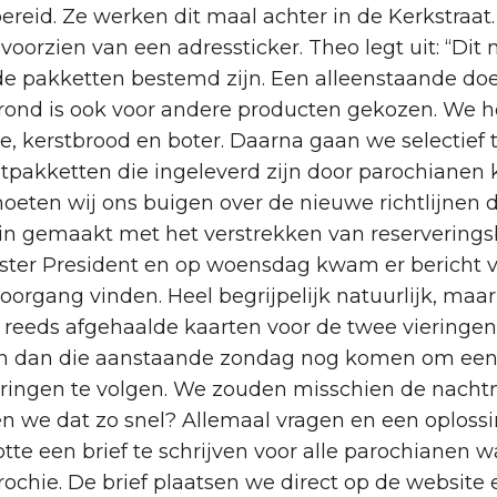
reid. Ze werken dit maal achter in de Kerkstraat.
 voorzien van een adressticker. Theo legt uit: “
e pakketten bestemd zijn. Een alleenstaande doe 
ond is ook voor andere producten gekozen. We h
hee, kerstbrood en boter. Daarna gaan we selectie
tpakketten die ingeleverd zijn door parochianen 
oeten wij ons buigen over de nieuwe richtlijnen 
in gemaakt met het verstrekken van reserveringsbe
ster President en op woensdag kwam er bericht v
rgang vinden. Heel begrijpelijk natuurlijk, maa
reeds afgehaalde kaarten voor de twee viering
n dan die aanstaande zondag nog komen om een k
ieringen te volgen. We zouden misschien de nac
en we dat zo snel? Allemaal vragen en een oploss
otte een brief te schrijven voor alle parochianen w
ochie. De brief plaatsen we direct op de website 