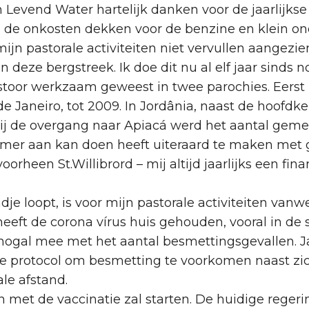
van Levend Water hartelijk danken voor de jaarlijk
ls de onkosten dekken voor de benzine en klein 
n pastorale activiteiten niet vervullen aangezien
in deze bergstreek. Ik doe dit nu al elf jaar sind
astoor werkzaam geweest in twee parochies. Eerst 
de Janeiro, tot 2009. In Jordânia, naast de hoofdke
j de overgang naar Apiacá werd het aantal geme
almer aan kan doen heeft uiteraard te maken met g
 voorheen St.Willibrord – mij altijd jaarlijks een fi
indje loopt, is voor mijn pastorale activiteiten v
ft de corona vírus huis gehouden, vooral in de st
t nogal mee met het aantal besmettingsgevallen.
aire protocol om besmetting te voorkomen naast zi
e afstand.
n met de vaccinatie zal starten. De huidige regeri