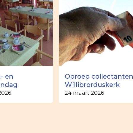
- en
Oproep collectante
ondag
Willibrorduskerk
2026
24 maart 2026