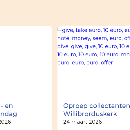
- en
Oproep collectante
ondag
Willibrorduskerk
2026
24 maart 2026