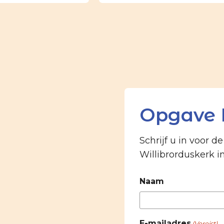
Opgave 
Schrijf u in voor d
Willibrorduskerk i
Naam
E-mailadres
(Vereist)