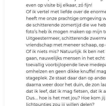
even op visite bij elkaar, zó fijn!
Of ik vertel met liefde over de enor
heeft me onze prachtige omgeving w
de schitterende zomertijd die we heb
foto’s heb ik mogen maken op mijn toc
Uitgeestermeer, schitterende zwermen
vriendschap met meneer schaap, op ee
Of ik niets mis? Natuurlijk. Ik ben ne
gaan, nauwelijks mensen in het echt 
toevallig voorbijlopende lieve medepa
omhelzen en geen dikke knuffel mag
stageplek. Ze staat daar dan op ander
daarna weer door het duin, de zon l
dat ik leef, dat ik mag fietsen, dat i
Dus…. hoe is het met jou? Hoe kom jij 
lichtpuntjes zou jij willen delen?