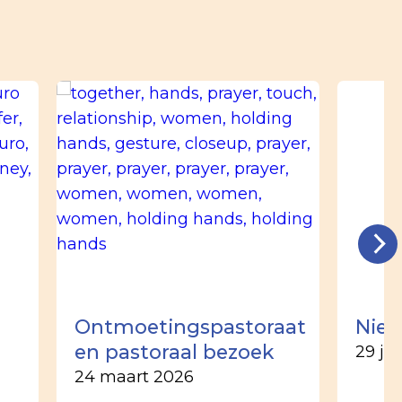
n
Ontmoetingspastoraat
Nieu
en pastoraal bezoek
29 ju
24 maart 2026