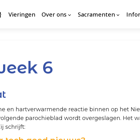
Vieringen
Over ons
Sacramenten
Info
week 6
at
 en hartverwarmende reactie binnen op het Nieu
olgende parochieblad wordt overgeslagen. Het wa
 schrijft: