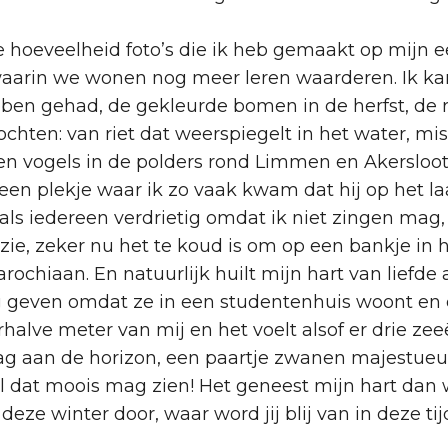
me hoeveelheid foto’s die ik heb gemaakt op mijn 
aarin we wonen nog meer leren waarderen. Ik ka
ben gehad, de gekleurde bomen in de herfst, de r
hten: van riet dat weerspiegelt in het water, mis
 vogels in de polders rond Limmen en Akersloot. I
n plekje waar ik zo vaak kwam dat hij op het laa
t als iedereen verdrietig omdat ik niet zingen mag, 
zie, zeker nu het te koud is om op een bankje in 
rochiaan. En natuurlijk huilt mijn hart van liefd
 geven omdat ze in een studentenhuis woont en
halve meter van mij en het voelt alsof er drie zee
aag aan de horizon, een paartje zwanen majestueu
k al dat moois mag zien! Het geneest mijn hart dan
deze winter door, waar word jij blij van in deze t