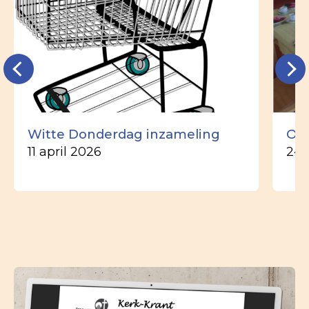
Witte Donderdag inzameling
Ou
11 april 2026
24 