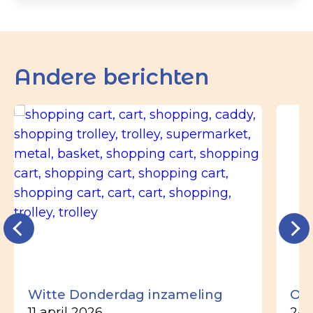
Andere berichten
Witte Donderdag inzameling
Ou
11 april 2026
24 