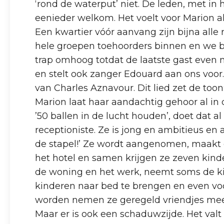
‘rond de waterput’ niet. De leden, met i
eenieder welkom. Het voelt voor Marion als
Een kwartier vóór aanvang zijn bijna alle
hele groepen toehoorders binnen en we b
trap omhoog totdat de laatste gast even na
en stelt ook zanger Edouard aan ons voor
van Charles Aznavour. Dit lied zet de toon
Marion laat haar aandachtig gehoor al in d
’50 ballen in de lucht houden’, doet dat a
receptioniste. Ze is jong en ambitieus en a
de stapel!’ Ze wordt aangenomen, maakt 
het hotel en samen krijgen ze zeven kind
de woning en het werk, neemt soms de k
kinderen naar bed te brengen en even voor 
worden nemen ze geregeld vriendjes mee n
Maar er is ook een schaduwzijde. Het va