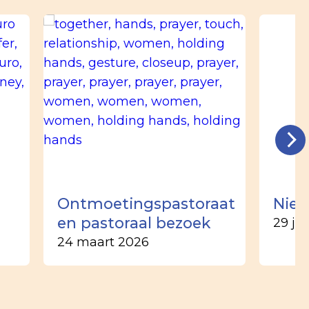
n
Ontmoetingspastoraat
Nieu
en pastoraal bezoek
29 ju
24 maart 2026