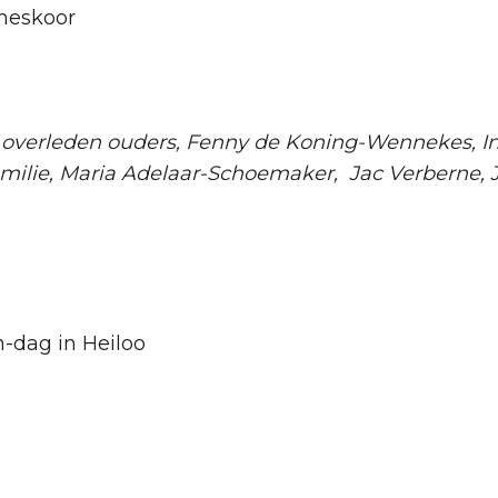
meskoor
n overleden ouders, Fenny de Koning-Wennekes, In
amilie, Maria Adelaar-Schoemaker, Jac Verberne
n-dag in Heiloo