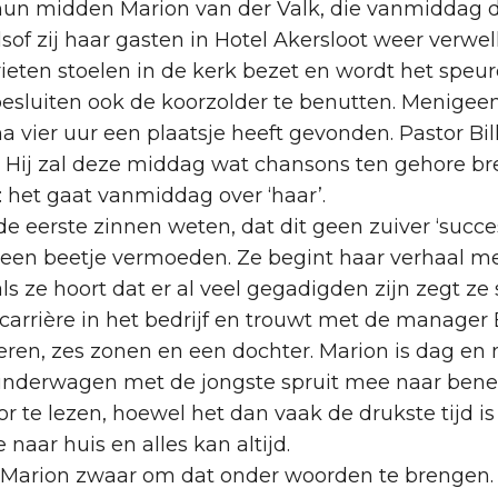
n hun midden Marion van der Valk, die vanmiddag 
of zij haar gasten in Hotel Akersloot weer verwelko
 rieten stoelen in de kerk bezet en wordt het spe
esluiten ook de koorzolder te benutten. Menigee
 vier uur een plaatsje heeft gevonden. Pastor Bil
. Hij zal deze middag wat chansons ten gehore br
: het gaat vanmiddag over ‘haar’.
e eerste zinnen weten, dat dit geen zuiver ‘succe
l een beetje vermoeden. Ze begint haar verhaal met 
ls ze hoort dat er al veel gegadigden zijn zegt ze 
carrière in het bedrijf en trouwt met de manager
eren, zes zonen en een dochter. Marion is dag en 
inderwagen met de jongste spruit mee naar bened
te lezen, hoewel het dan vaak de drukste tijd is 
aar huis en alles kan altijd.
lt Marion zwaar om dat onder woorden te brengen