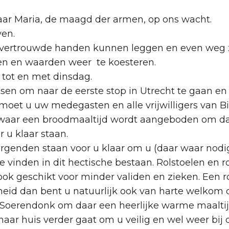
ar Maria, de maagd der armen, op ons wacht.
en.
 vertrouwde handen kunnen leggen en even weg zij
 en waarden weer te koesteren.
 tot en met dinsdag.
en om naar de eerste stop in Utrecht te gaan en da
tmoet u uw medegasten en alle vrijwilligers va
k waar een broodmaaltijd wordt aangeboden om d
r u klaar staan.
orgenden staan voor u klaar om u (daar waar nodig
te vinden in dit hectische bestaan. Rolstoelen en
 ook geschikt voor minder validen en zieken. Een r
id dan bent u natuurlijk ook van harte welkom 
oerendonk om daar een heerlijke warme maaltijd 
naar huis verder gaat om u veilig en wel weer bij