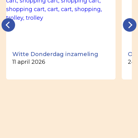
Witte Donderdag inzameling
Ou
11 april 2026
24 