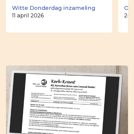
Witte Donderdag inzameling
Ou
11 april 2026
24 